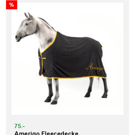
%
75.-
Amerigo Fleecedecke