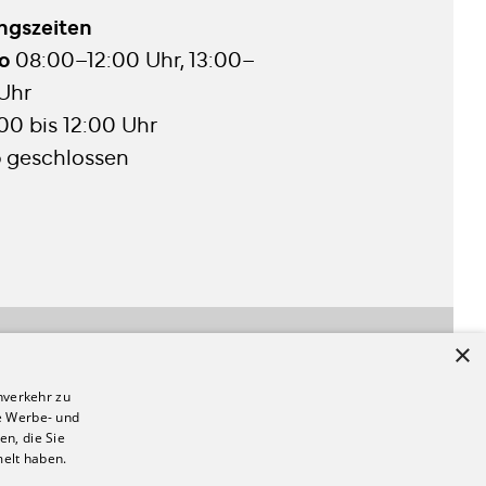
ngszeiten
Do
08:00–12:00 Uhr, 13:00–
 Uhr
00 bis 12:00 Uhr
o
geschlossen
×
nverkehr zu
Impressum & AGB
e Werbe- und
Datenschutzerklärung
n, die Sie
melt haben.