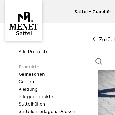
Sättel + Zubehör
Skip
to
content
Zurüc
Alle Produkte
Produkte:
Gamaschen
Gurten
Kleidung
Pflegeprodukte
Sattelhüllen
Sattelunterlagen, Decken