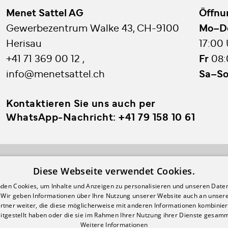
Menet Sattel AG
Öffnu
Gewerbezentrum Walke 43, CH-9100
Mo–
Herisau
17:00
+41 71 369 00 12
,
Fr
08:
info@menetsattel.ch
Sa–S
Kontaktieren Sie uns auch per
WhatsApp-Nachricht:
+41 79 158 10 61
Diese Webseite verwendet Cookies.
den Cookies, um Inhalte und Anzeigen zu personalisieren und unseren Date
Login
. Wir geben Informationen über Ihre Nutzung unserer Website auch an unser
Registrieren
rtner weiter, die diese möglicherweise mit anderen Informationen kombiniere
itgestellt haben oder die sie im Rahmen Ihrer Nutzung ihrer Dienste gesam
Bestellinformationen
Weitere Informationen