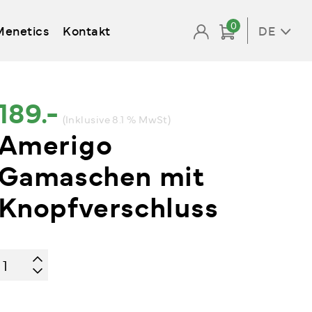
0
Menetics
Kontakt
DE
189.-
(Inklusive 8.1 % MwSt)
Amerigo
Gamaschen mit
Knopfverschluss
Amerigo
Gamaschen
mit