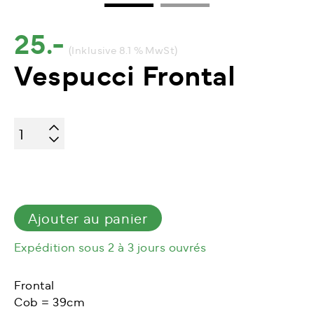
25.-
(Inklusive 8.1 % MwSt)
Vespucci Frontal
quantité
de
Vespucci
Frontal
Ajouter au panier
Expédition sous 2 à 3 jours ouvrés
Frontal
Cob = 39cm