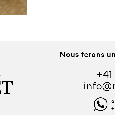
Nous ferons un 
+41
info@
o
+