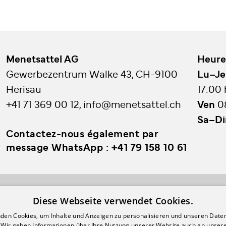
Menetsattel AG
Heure
Gewerbezentrum Walke 43, CH-9100
Lu–Je
Herisau
17:00
+41 71 369 00 12
,
info@menetsattel.ch
Ven
0
Sa–D
Contactez-nous également par
message WhatsApp :
+41 79 158 10 61
Diese Webseite verwendet Cookies.
den Cookies, um Inhalte und Anzeigen zu personalisieren und unseren Date
Login
. Wir geben Informationen über Ihre Nutzung unserer Website auch an unser