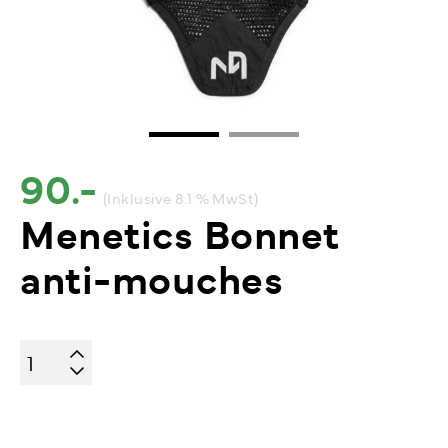
90.-
(Inklusive 8.1 % MwSt)
Menetics Bonnet
anti-mouches
quantité
de
Menetics
Bonnet
anti-