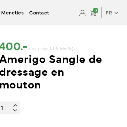
0
Menetics
Contact
FR
400.-
(Inklusive 8.1 % MwSt)
Amerigo Sangle de
dressage en
mouton
quantité
de
Amerigo