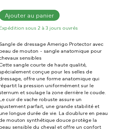
Sangle
de
Ajouter au panier
dressage
en
Expédition sous 2 à 3 jours ouvrés
mouton
Sangle de dressage Amerigo Protector avec
peau de mouton - sangle anatomique pour
chevaux sensibles
Cette sangle courte de haute qualité,
spécialement conçue pour les selles de
dressage, offre une forme anatomique qui
répartit la pression uniformément sur le
sternum et soulage la zone derrière le coude.
Le cuir de vache robuste assure un
ajustement parfait, une grande stabilité et
une longue durée de vie. La doublure en peau
de mouton synthétique douce protège la
peau sensible du cheval et offre un confort