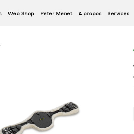
s
Web Shop
Peter Menet
A propos
Services
r