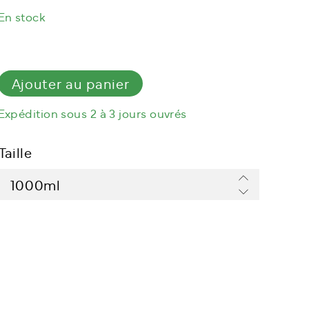
de
En stock
lavage
pour
peau
de
Ajouter au panier
mouton
Expédition sous 2 à 3 jours ouvrés
Taille