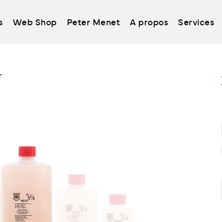
s
Web Shop
Peter Menet
A propos
Services
r