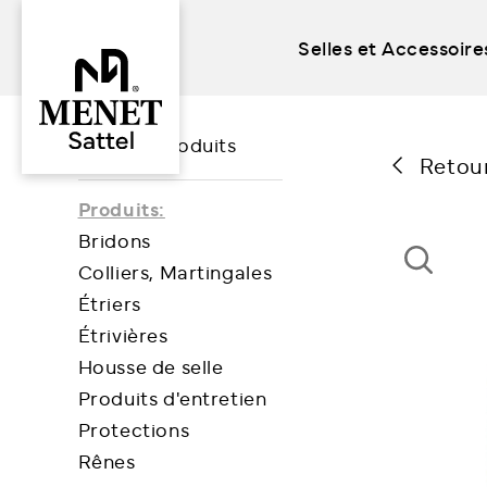
Selles et Accessoire
Skip
to
Tous les produits
content
Retou
Produits:
Bridons
Colliers, Martingales
Étriers
Étrivières
Housse de selle
Produits d'entretien
Protections
Rênes