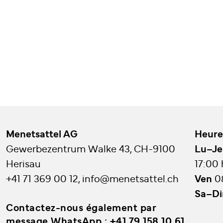
Menetsattel AG
Heure
Gewerbezentrum Walke 43, CH-9100
Lu–Je
Herisau
17:00
+41 71 369 00 12
,
info@menetsattel.ch
Ven
0
Sa–D
Contactez-nous également par
message WhatsApp :
+41 79 158 10 61