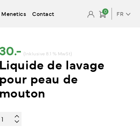
0
Menetics
Contact
FR
30.-
(Inklusive 8.1 % MwSt)
Liquide de lavage
pour peau de
mouton
quantité
de
Liquide