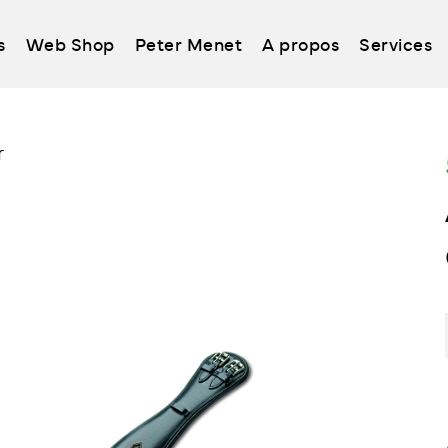
s
Web Shop
Peter Menet
A propos
Services
r