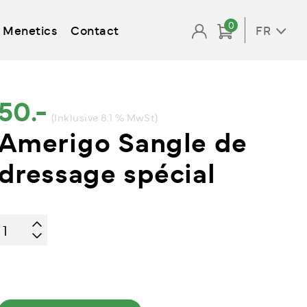
0
Menetics
Contact
FR
50.-
(Inklusive 8.1 % MwSt)
Amerigo Sangle de
dressage spécial
quantité
de
Amerigo
Sangle
de