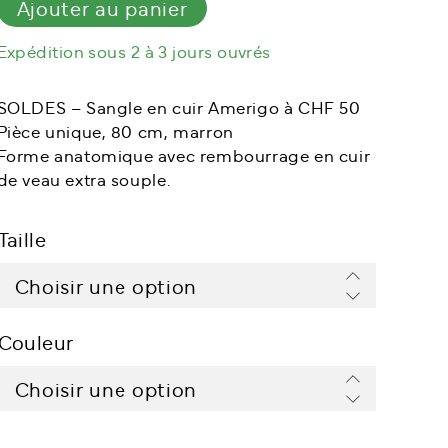
Ajouter au panier
dressage
spécial
Expédition sous 2 à 3 jours ouvrés
SOLDES – Sangle en cuir Amerigo à CHF 50
Pièce unique, 80 cm, marron
Forme anatomique avec rembourrage en cuir
de veau extra souple.
Taille
Couleur