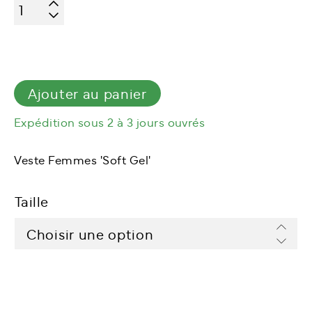
quantité
de
Amerigo
Veste
Femmes
Ajouter au panier
Expédition sous 2 à 3 jours ouvrés
Veste Femmes 'Soft Gel'
Taille