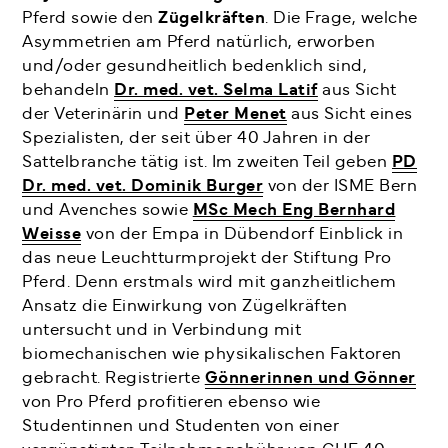
Pferd sowie den
Zügelkräften
. Die Frage, welche
Asymmetrien am Pferd natürlich, erworben
und/oder gesundheitlich bedenklich sind,
behandeln
Dr. med. vet. Selma Latif
aus Sicht
der Veterinärin und
Peter Menet
aus Sicht eines
Spezialisten, der seit über 40 Jahren in der
Sattelbranche tätig ist. Im zweiten Teil geben
PD
Dr. med. vet. Dominik Burger
von der ISME Bern
und Avenches sowie
MSc Mech Eng Bernhard
Weisse
von der Empa in Dübendorf Einblick in
das neue Leuchtturmprojekt der Stiftung Pro
Pferd. Denn erstmals wird mit ganzheitlichem
Ansatz die Einwirkung von Zügelkräften
untersucht und in Verbindung mit
biomechanischen wie physikalischen Faktoren
gebracht. Registrierte
Gönnerinnen und Gönner
von Pro Pferd profitieren ebenso wie
Studentinnen und Studenten von einer