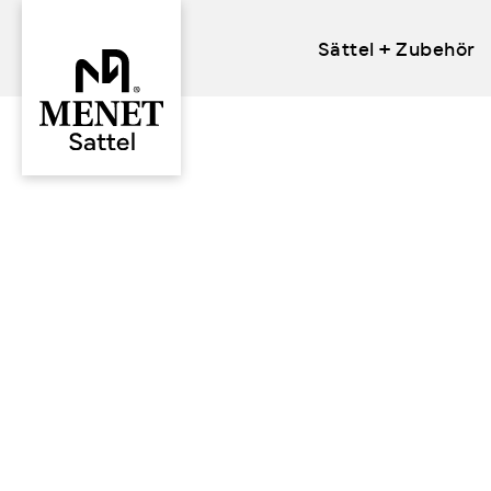
Sättel + Zubehör
Skip
to
content